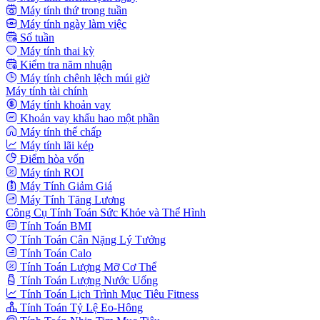
Máy tính thứ trong tuần
Máy tính ngày làm việc
Số tuần
Máy tính thai kỳ
Kiểm tra năm nhuận
Máy tính chênh lệch múi giờ
Máy tính tài chính
Máy tính khoản vay
Khoản vay khấu hao một phần
Máy tính thế chấp
Máy tính lãi kép
Điểm hòa vốn
Máy tính ROI
Máy Tính Giảm Giá
Máy Tính Tăng Lương
Công Cụ Tính Toán Sức Khỏe và Thể Hình
Tính Toán BMI
Tính Toán Cân Nặng Lý Tưởng
Tính Toán Calo
Tính Toán Lượng Mỡ Cơ Thể
Tính Toán Lượng Nước Uống
Tính Toán Lịch Trình Mục Tiêu Fitness
Tính Toán Tỷ Lệ Eo-Hông