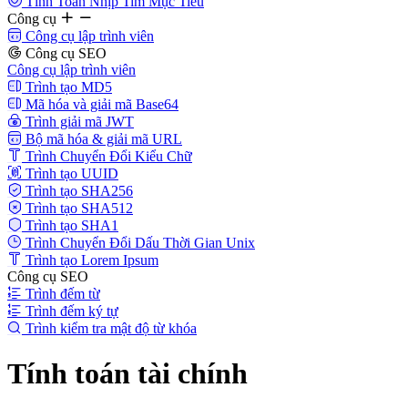
Tính Toán Nhịp Tim Mục Tiêu
Công cụ
Công cụ lập trình viên
Công cụ SEO
Công cụ lập trình viên
Trình tạo MD5
Mã hóa và giải mã Base64
Trình giải mã JWT
Bộ mã hóa & giải mã URL
Trình Chuyển Đổi Kiểu Chữ
Trình tạo UUID
Trình tạo SHA256
Trình tạo SHA512
Trình tạo SHA1
Trình Chuyển Đổi Dấu Thời Gian Unix
Trình tạo Lorem Ipsum
Công cụ SEO
Trình đếm từ
Trình đếm ký tự
Trình kiểm tra mật độ từ khóa
Tính toán tài chính