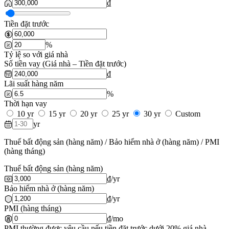
₫
Tiền đặt trước
%
Tỷ lệ so với giá nhà
Số tiền vay (Giá nhà – Tiền đặt trước)
₫
Lãi suất hàng năm
%
Thời hạn vay
10 yr
15 yr
20 yr
25 yr
30 yr
Custom
yr
Thuế bất động sản (hàng năm) / Bảo hiểm nhà ở (hàng năm) / PMI
(hàng tháng)
Thuế bất động sản (hàng năm)
₫
/yr
Bảo hiểm nhà ở (hàng năm)
₫
/yr
PMI (hàng tháng)
₫
/mo
PMI thường được yêu cầu nếu tiền đặt trước dưới 20% giá nhà.