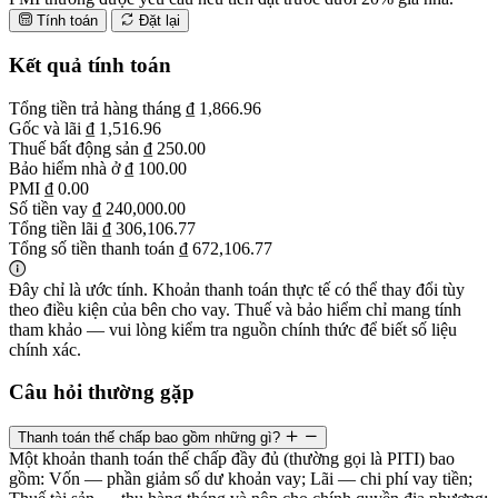
Tính toán
Đặt lại
Kết quả tính toán
Tổng tiền trả hàng tháng
₫ 1,866.96
Gốc và lãi
₫ 1,516.96
Thuế bất động sản
₫ 250.00
Bảo hiểm nhà ở
₫ 100.00
PMI
₫ 0.00
Số tiền vay
₫ 240,000.00
Tổng tiền lãi
₫ 306,106.77
Tổng số tiền thanh toán
₫ 672,106.77
Đây chỉ là ước tính. Khoản thanh toán thực tế có thể thay đổi tùy
theo điều kiện của bên cho vay. Thuế và bảo hiểm chỉ mang tính
tham khảo — vui lòng kiểm tra nguồn chính thức để biết số liệu
chính xác.
Câu hỏi thường gặp
Thanh toán thế chấp bao gồm những gì?
Một khoản thanh toán thế chấp đầy đủ (thường gọi là PITI) bao
gồm: Vốn — phần giảm số dư khoản vay; Lãi — chi phí vay tiền;