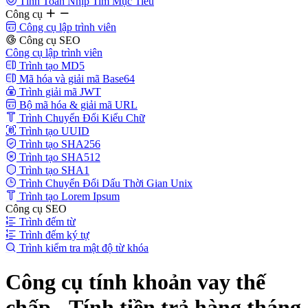
Tính Toán Nhịp Tim Mục Tiêu
Công cụ
Công cụ lập trình viên
Công cụ SEO
Công cụ lập trình viên
Trình tạo MD5
Mã hóa và giải mã Base64
Trình giải mã JWT
Bộ mã hóa & giải mã URL
Trình Chuyển Đổi Kiểu Chữ
Trình tạo UUID
Trình tạo SHA256
Trình tạo SHA512
Trình tạo SHA1
Trình Chuyển Đổi Dấu Thời Gian Unix
Trình tạo Lorem Ipsum
Công cụ SEO
Trình đếm từ
Trình đếm ký tự
Trình kiểm tra mật độ từ khóa
Công cụ tính khoản vay thế
chấp - Tính tiền trả hàng tháng