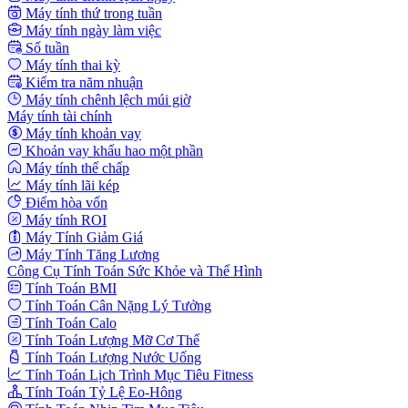
Máy tính thứ trong tuần
Máy tính ngày làm việc
Số tuần
Máy tính thai kỳ
Kiểm tra năm nhuận
Máy tính chênh lệch múi giờ
Máy tính tài chính
Máy tính khoản vay
Khoản vay khấu hao một phần
Máy tính thế chấp
Máy tính lãi kép
Điểm hòa vốn
Máy tính ROI
Máy Tính Giảm Giá
Máy Tính Tăng Lương
Công Cụ Tính Toán Sức Khỏe và Thể Hình
Tính Toán BMI
Tính Toán Cân Nặng Lý Tưởng
Tính Toán Calo
Tính Toán Lượng Mỡ Cơ Thể
Tính Toán Lượng Nước Uống
Tính Toán Lịch Trình Mục Tiêu Fitness
Tính Toán Tỷ Lệ Eo-Hông