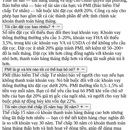
Thuế tài sản — thu hàng tháng và nộp cho chính quyền địa phương;
Bảo hiểm nhà — bảo vệ tài sản của bạn; và PMI (Bảo hiểm Thế
chấp Tư nhân) — bắt buộc khi đặt cọc dưới 20%. Công cụ này cho
phép bạn bao gồm tất cả các thành phần để ước tính chính xác
khoản thanh toán hàng tháng.
Tôi cần đặt cọc bao nhiêu?
Số tiền đặt cọc tối thiểu thay đổi theo loại khoản vay. Khoản vay
thông thường thường yêu cầu 3–20%, khoản vay FHA tối thiểu
3,5%, trong khi các khoản vay VA và USDA có thể không yêu cầu
đặt cọc. Đặt cọc ít nhất 20% giúp tránh PMI, tiết kiệm từ 50–200+
đô la mỗi tháng. Đặt cọc lớn hơn cũng đồng nghĩa với khoản vay
nhỏ hơn, thanh toán hàng tháng thấp hơn và tổng lãi suất phải trả ít
hơn.
PMI là gì và khi nào tôi có thể loại bỏ nó?
PMI (Bảo hiểm Thế chấp Tư nhân) bảo vệ người cho vay nếu bạn
không thanh toán khoản vay. Nó bắt buộc đối với các khoản vay
thông thường khi đặt cọc dưới 20%. PMI thường tốn 0,5–1,5% số
tiền vay mỗi năm. Bạn có thể yêu cầu loại bỏ PMI khi vốn chủ sở
hữu của bạn đạt 20% giá trị gốc của ngôi nhà, và người cho vay bắt
buộc phải tự động hủy khi vốn đạt 22%.
Tôi nên chọn thế chấp 15 năm hay 30 năm?
Thế chấp 15 năm có khoản thanh toán hàng tháng cao hơn nhưng
tổng lãi thấp hơn nhiều — bạn có thể tiết kiệm hàng chục nghìn đô
la so với khoản vay 30 năm. Thế chấp 30 năm có khoản thanh toán
hàng tháng thấp hơn và linh hoạt về dòng tiền, giúp dễ dàng mua