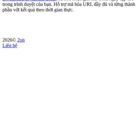
trong trình duyệt của bạn. Hỗ trợ mã hóa URL đầy đủ và từng thành
phần với kết quả theo thời gian thực.
2026©
2on
Liên hệ