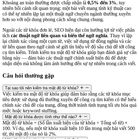
Khoảng an toàn thường được chấp nhận là
0,5% đến 3%
, tuy
nhiên bối cảnh rất quan trọng: một bài viết mang tính kỹ thuật cao
có thể tự nhiên lặp lại một thuật ngữ chuyên ngành thường xuyên
hơn so với nội dung phong cách sống chung chung.
Ngoài các từ khóa đơn lẻ, SEO hiện đại còn hưởng lợi từ việc phân
tích
các thuật ngữ liên quan và biến thể ngữ nghĩa
. Thay vì lặp
lại chính xác cùng một cụm từ, việc sử dụng từ đồng nghĩa và các
từ liên quan theo ngữ cảnh sẽ gửi tín hiệu về độ sâu chủ đề tới công
cụ tìm kiếm. Trình kiểm tra mật độ từ khóa giúp bạn đánh giá sự cân
bằng này — đảm bảo các thuật ngữ chính xuất hiện đủ để được
nhận diện mà không làm ảnh hưởng đến sự tự nhiên trong cách viết.
Câu hỏi thường gặp
Tại sao tôi nên kiểm tra mật độ từ khóa?
Việc kiểm tra mật độ từ khóa giúp đảm bảo rằng các từ khóa mục
tiêu được sử dụng đủ thường xuyên để công cụ tìm kiếm có thể hiểu
chính xác chủ đề của trang, đồng thời tránh tình trạng tối ưu hóa quá
mức hoặc keyword stuffing.
Mật độ từ khóa được tính như thế nào?
Mật độ từ khóa = (Số lần xuất hiện của từ khóa ÷ Tổng số từ) ×
100. Ví dụ, nếu một từ khóa xuất hiện 10 lần trong một bài viết 500
từ, thì mật độ của nó là 2%.