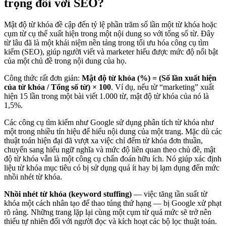
trọng đối với SEO?
Mật độ từ khóa đề cập đến tỷ lệ phần trăm số lần một từ khóa hoặc
cụm từ cụ thể xuất hiện trong một nội dung so với tổng số từ. Đây
từ lâu đã là một khái niệm nền tảng trong tối ưu hóa công cụ tìm
kiếm (SEO), giúp người viết và marketer hiểu được mức độ nổi bật
của một chủ đề trong nội dung của họ.
Công thức rất đơn giản:
Mật độ từ khóa (%) = (Số lần xuất hiện
của từ khóa / Tổng số từ) × 100
. Ví dụ, nếu từ “marketing” xuất
hiện 15 lần trong một bài viết 1.000 từ, mật độ từ khóa của nó là
1,5%.
Các công cụ tìm kiếm như Google sử dụng phân tích từ khóa như
một trong nhiều tín hiệu để hiểu nội dung của một trang. Mặc dù các
thuật toán hiện đại đã vượt xa việc chỉ đếm từ khóa đơn thuần,
chuyển sang hiểu ngữ nghĩa và mức độ liên quan theo chủ đề, mật
độ từ khóa vẫn là một công cụ chẩn đoán hữu ích. Nó giúp xác định
liệu từ khóa mục tiêu có bị sử dụng quá ít hay bị lạm dụng đến mức
nhồi nhét từ khóa.
Nhồi nhét từ khóa (keyword stuffing)
— việc tăng tần suất từ
khóa một cách nhân tạo để thao túng thứ hạng — bị Google xử phạt
rõ ràng. Những trang lặp lại cùng một cụm từ quá mức sẽ trở nên
thiếu tự nhiên đối với người đọc và kích hoạt các bộ lọc thuật toán.