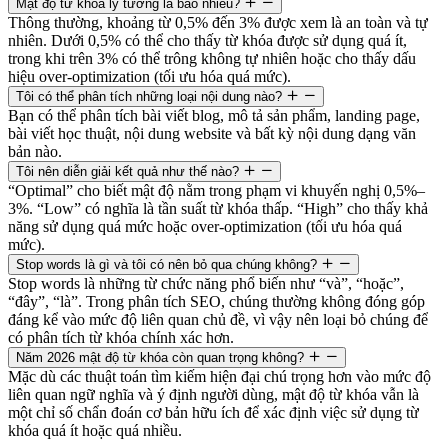
Mật độ từ khóa lý tưởng là bao nhiêu?
Thông thường, khoảng từ 0,5% đến 3% được xem là an toàn và tự
nhiên. Dưới 0,5% có thể cho thấy từ khóa được sử dụng quá ít,
trong khi trên 3% có thể trông không tự nhiên hoặc cho thấy dấu
hiệu over-optimization (tối ưu hóa quá mức).
Tôi có thể phân tích những loại nội dung nào?
Bạn có thể phân tích bài viết blog, mô tả sản phẩm, landing page,
bài viết học thuật, nội dung website và bất kỳ nội dung dạng văn
bản nào.
Tôi nên diễn giải kết quả như thế nào?
“Optimal” cho biết mật độ nằm trong phạm vi khuyến nghị 0,5%–
3%. “Low” có nghĩa là tần suất từ khóa thấp. “High” cho thấy khả
năng sử dụng quá mức hoặc over-optimization (tối ưu hóa quá
mức).
Stop words là gì và tôi có nên bỏ qua chúng không?
Stop words là những từ chức năng phổ biến như “và”, “hoặc”,
“đây”, “là”. Trong phân tích SEO, chúng thường không đóng góp
đáng kể vào mức độ liên quan chủ đề, vì vậy nên loại bỏ chúng để
có phân tích từ khóa chính xác hơn.
Năm 2026 mật độ từ khóa còn quan trọng không?
Mặc dù các thuật toán tìm kiếm hiện đại chú trọng hơn vào mức độ
liên quan ngữ nghĩa và ý định người dùng, mật độ từ khóa vẫn là
một chỉ số chẩn đoán cơ bản hữu ích để xác định việc sử dụng từ
khóa quá ít hoặc quá nhiều.