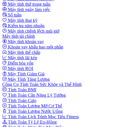
Máy tính thứ trong tuần
Máy tính ngày làm việc
Số tuần
Máy tính thai kỳ
Kiểm tra năm nhuận
Máy tính chênh lệch múi giờ
Máy tính tài chính
Máy tính khoản vay
Khoản vay khấu hao một phần
Máy tính thế chấp
Máy tính lãi kép
Điểm hòa vốn
Máy tính ROI
Máy Tính Giảm Giá
Máy Tính Tăng Lương
Công Cụ Tính Toán Sức Khỏe và Thể Hình
Tính Toán BMI
Tính Toán Cân Nặng Lý Tưởng
Tính Toán Calo
Tính Toán Lượng Mỡ Cơ Thể
Tính Toán Lượng Nước Uống
Tính Toán Lịch Trình Mục Tiêu Fitness
Tính Toán Tỷ Lệ Eo-Hông