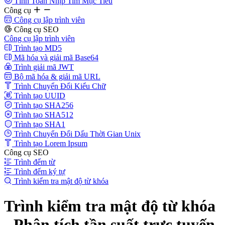
Tính Toán Nhịp Tim Mục Tiêu
Công cụ
Công cụ lập trình viên
Công cụ SEO
Công cụ lập trình viên
Trình tạo MD5
Mã hóa và giải mã Base64
Trình giải mã JWT
Bộ mã hóa & giải mã URL
Trình Chuyển Đổi Kiểu Chữ
Trình tạo UUID
Trình tạo SHA256
Trình tạo SHA512
Trình tạo SHA1
Trình Chuyển Đổi Dấu Thời Gian Unix
Trình tạo Lorem Ipsum
Công cụ SEO
Trình đếm từ
Trình đếm ký tự
Trình kiểm tra mật độ từ khóa
Trình kiểm tra mật độ từ khóa
- Phân tích tần suất trực tuyến