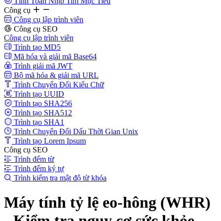
Tính Toán Nhịp Tim Mục Tiêu
Công cụ
Công cụ lập trình viên
Công cụ SEO
Công cụ lập trình viên
Trình tạo MD5
Mã hóa và giải mã Base64
Trình giải mã JWT
Bộ mã hóa & giải mã URL
Trình Chuyển Đổi Kiểu Chữ
Trình tạo UUID
Trình tạo SHA256
Trình tạo SHA512
Trình tạo SHA1
Trình Chuyển Đổi Dấu Thời Gian Unix
Trình tạo Lorem Ipsum
Công cụ SEO
Trình đếm từ
Trình đếm ký tự
Trình kiểm tra mật độ từ khóa
Máy tính tỷ lệ eo-hông (WHR)
- Kiểm tra nguy cơ sức khỏe