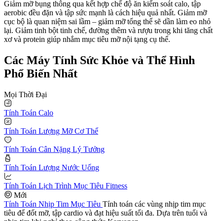
Giảm mỡ bụng thông qua kết hợp chế độ ăn kiểm soát calo, tập
aerobic đều đặn và tập sức mạnh là cách hiệu quả nhất. Giảm mỡ
cục bộ là quan niệm sai lầm – giảm mỡ tổng thể sẽ dần làm eo nhỏ
lại. Giảm tinh bột tinh chế, đường thêm và rượu trong khi tăng chất
xơ và protein giúp nhắm mục tiêu mỡ nội tạng cụ thể.
Các Máy Tính Sức Khỏe và Thể Hình
Phổ Biến Nhất
Mọi Thời Đại
Tính Toán Calo
Tính Toán Lượng Mỡ Cơ Thể
Tính Toán Cân Nặng Lý Tưởng
Tính Toán Lượng Nước Uống
Tính Toán Lịch Trình Mục Tiêu Fitness
Mới
Tính Toán Nhịp Tim Mục Tiêu
Tính toán các vùng nhịp tim mục
tiêu để đốt mỡ, tập cardio và đạt hiệu suất tối đa. Dựa trên tuổi và