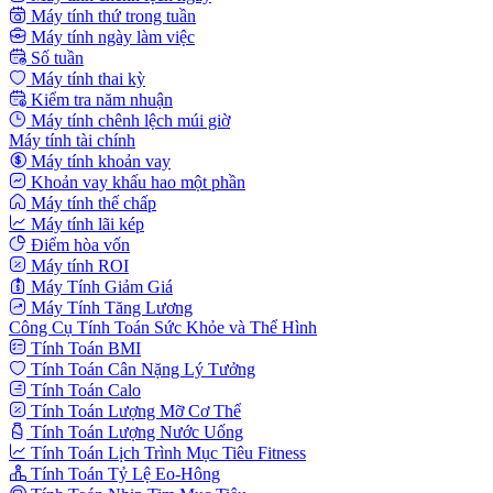
Máy tính thứ trong tuần
Máy tính ngày làm việc
Số tuần
Máy tính thai kỳ
Kiểm tra năm nhuận
Máy tính chênh lệch múi giờ
Máy tính tài chính
Máy tính khoản vay
Khoản vay khấu hao một phần
Máy tính thế chấp
Máy tính lãi kép
Điểm hòa vốn
Máy tính ROI
Máy Tính Giảm Giá
Máy Tính Tăng Lương
Công Cụ Tính Toán Sức Khỏe và Thể Hình
Tính Toán BMI
Tính Toán Cân Nặng Lý Tưởng
Tính Toán Calo
Tính Toán Lượng Mỡ Cơ Thể
Tính Toán Lượng Nước Uống
Tính Toán Lịch Trình Mục Tiêu Fitness
Tính Toán Tỷ Lệ Eo-Hông