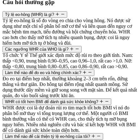
Câu hỏi thường gặp
Tỷ lệ eo-hông (WHR) là gì?
Tỷ lệ eo-hông là số đo vòng eo chia cho vòng hông. Nó được sử
dụng như một chỉ số phân bố mỡ cơ thể và liên quan đến nguy cơ
mắc bệnh tim mạch, tiểu đường và hội chứng chuyển hóa. WHR
cao hơn cho thấy mỡ tích tụ nhiều quanh bụng, được coi là nguy
hiểm hơn mỡ tích tụ ở hông và đùi.
Các ngưỡng WHR của WHO là gì?
Tổ chức Y tế Thế giới xác định mức độ rủi ro theo giới tính. Nam:
thấp <0,90, trung bình 0,90–0,95, cao 0,96–1,0, rất cao >1,0. Nữ:
thấp <0,80, trung bình 0,80–0,85, cao 0,86–0,90, rất cao >0,90.
Làm thế nào để đo eo và hông chính xác?
Đo eo tại điểm hẹp nhất, thường khoảng 2–3 cm trên rốn, đứng
thẳng và thư giãn. Đo hông tại điểm rộng nhất quanh mông. Sử
dụng thước dây mềm và giữ song song với mặt sàn. Để kết quả nhất
quán, đo vào buổi sáng trước khi ăn.
WHR có tốt hơn BMI để đánh giá sức khỏe không?
WHR được coi là dự đoán rủi ro tim mạch tốt hơn BMI vì nó đo
phân bố mỡ thay vì tổng trọng lượng cơ thể. Một người có BMI
bình thường vẫn có thể có WHR cao, cho thấy tích tụ mỡ bụng
nguy hiểm. Nhiều nhà nghiên cứu và bác sĩ kết hợp WHR với BMI
để có đánh giá sức khỏe toàn diện hơn.
Làm thế nào để cải thiện tỷ lệ eo-hông của tôi?