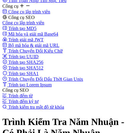
Tính Toán Nhịp Tim Mục Tiêu
Công cụ
Công cụ lập trình viên
Công cụ SEO
Công cụ lập trình viên
Trình tạo MD5
Mã hóa và giải mã Base64
Trình giải mã JWT
Bộ mã hóa & giải mã URL
Trình Chuyển Đổi Kiểu Chữ
Trình tạo UUID
Trình tạo SHA256
Trình tạo SHA512
Trình tạo SHA1
Trình Chuyển Đổi Dấu Thời Gian Unix
Trình tạo Lorem Ipsum
Công cụ SEO
Trình đếm từ
Trình đếm ký tự
Trình kiểm tra mật độ từ khóa
Trình Kiểm Tra Năm Nhuận -
Có Phải Là Năm Nhuận