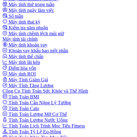
Máy tính thứ trong tuần
Máy tính ngày làm việc
Số tuần
Máy tính thai kỳ
Kiểm tra năm nhuận
Máy tính chênh lệch múi giờ
Máy tính tài chính
Máy tính khoản vay
Khoản vay khấu hao một phần
Máy tính thế chấp
Máy tính lãi kép
Điểm hòa vốn
Máy tính ROI
Máy Tính Giảm Giá
Máy Tính Tăng Lương
Công Cụ Tính Toán Sức Khỏe và Thể Hình
Tính Toán BMI
Tính Toán Cân Nặng Lý Tưởng
Tính Toán Calo
Tính Toán Lượng Mỡ Cơ Thể
Tính Toán Lượng Nước Uống
Tính Toán Lịch Trình Mục Tiêu Fitness
Tính Toán Tỷ Lệ Eo-Hông