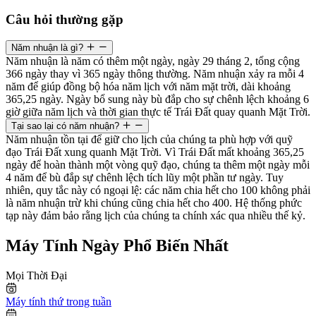
Câu hỏi thường gặp
Năm nhuận là gì?
Năm nhuận là năm có thêm một ngày, ngày 29 tháng 2, tổng cộng
366 ngày thay vì 365 ngày thông thường. Năm nhuận xảy ra mỗi 4
năm để giúp đồng bộ hóa năm lịch với năm mặt trời, dài khoảng
365,25 ngày. Ngày bổ sung này bù đắp cho sự chênh lệch khoảng 6
giờ giữa năm lịch và thời gian thực tế Trái Đất quay quanh Mặt Trời.
Tại sao lại có năm nhuận?
Năm nhuận tồn tại để giữ cho lịch của chúng ta phù hợp với quỹ
đạo Trái Đất xung quanh Mặt Trời. Vì Trái Đất mất khoảng 365,25
ngày để hoàn thành một vòng quỹ đạo, chúng ta thêm một ngày mỗi
4 năm để bù đắp sự chênh lệch tích lũy một phần tư ngày. Tuy
nhiên, quy tắc này có ngoại lệ: các năm chia hết cho 100 không phải
là năm nhuận trừ khi chúng cũng chia hết cho 400. Hệ thống phức
tạp này đảm bảo rằng lịch của chúng ta chính xác qua nhiều thế kỷ.
Máy Tính Ngày Phổ Biến Nhất
Mọi Thời Đại
Máy tính thứ trong tuần